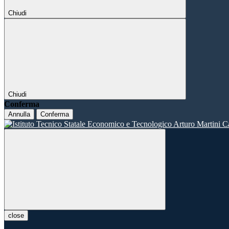
Chiudi
Chiudi
Conferma
Annulla
Conferma
close