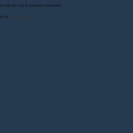
o indicato con le istruzioni necessarie.
ite la
Login Spaggiari