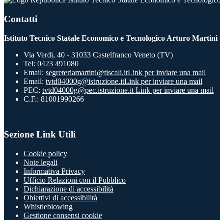
Contatti
Istituto Tecnico Statale Economico e Tecnologico Arturo Martini
Via Verdi, 40 - 31033 Castelfranco Veneto (TV)
Tel:
0423 491080
Email:
segreteriamartini@tiscali.it
Link per inviare una mail
Email:
tvtd04000g@istruzione.it
Link per inviare una mail
PEC:
tvtd04000g@pec.istruzione.it
Link per inviare una mail
C.F.: 81001990266
Sezione Link Utili
Cookie policy
Note legali
Informativa Privacy
Ufficio Relazioni con il Pubblico
Dichiarazione di accessibilità
Obiettivi di accessibilità
Whistleblowing
Gestione consensi cookie