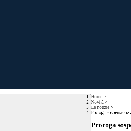
Home
>
Novità
>
Le notizie
>
Proroga sospensione at
Proroga sospe