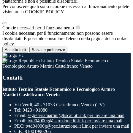
piattaforma e non è possibile disabilitarli.
Per conoscere quali sono i cookie necessari al funzionamento potete
visionare la
COOKIE POLICY
.
Cookie necessari per il funzionamento
I cookie necessari per il funzionamento non possono essere
disabilitati. È possibile consultare l'elenco nella pagina della cookie
policy.
Accetta tutti
Salva le preferenze
Istituto Tecnico Statale Economico e
Tecnologico Arturo Martini Castelfranco Veneto
Contatti
Istituto Tecnico Statale Economico e Tecnologico Arturo
Martini Castelfranco Veneto
Via Verdi, 40 - 31033 Castelfranco Veneto (TV)
Tel:
0423 491080
Email:
segreteriamartini@tiscali.it
Link per inviare una mail
Email:
tvtd04000g@istruzione.it
Link per inviare una mail
PEC:
tvtd04000g@pec.istruzione.it
Link per inviare una mail
C.F.: 81001990266