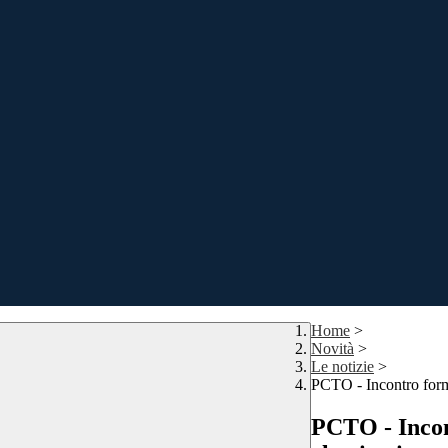
Home
>
Novità
>
Le notizie
>
PCTO - Incontro form
PCTO - Incon