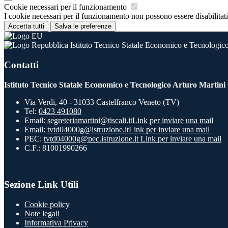
Cookie necessari per il funzionamento
I cookie necessari per il funzionamento non possono essere disabilitati.
Accetta tutti
Salva le preferenze
Istituto Tecnico Statale Economico e Tecnologico
Contatti
Istituto Tecnico Statale Economico e Tecnologico Arturo Martini
Via Verdi, 40 - 31033 Castelfranco Veneto (TV)
Tel:
0423 491080
Email:
segreteriamartini@tiscali.it
Link per inviare una mail
Email:
tvtd04000g@istruzione.it
Link per inviare una mail
PEC:
tvtd04000g@pec.istruzione.it
Link per inviare una mail
C.F.: 81001990266
Sezione Link Utili
Cookie policy
Note legali
Informativa Privacy