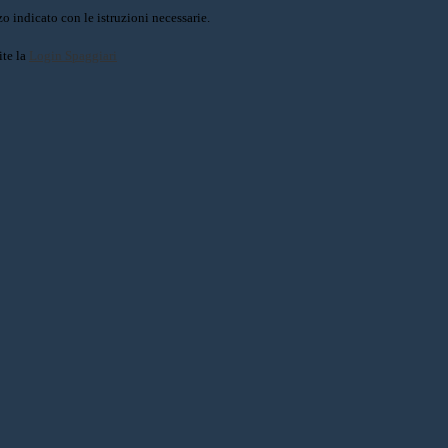
o indicato con le istruzioni necessarie.
ite la
Login Spaggiari