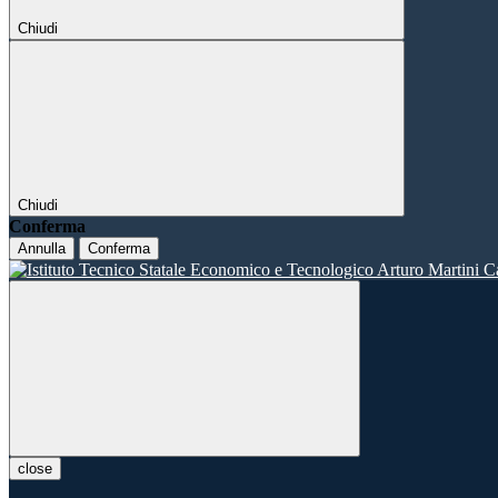
Chiudi
Chiudi
Conferma
Annulla
Conferma
close