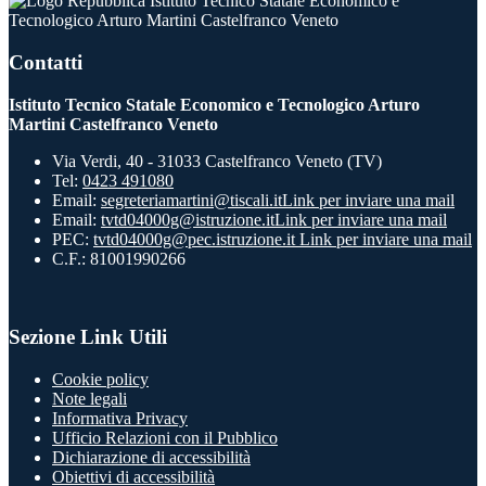
Istituto Tecnico Statale Economico e
Tecnologico Arturo Martini Castelfranco Veneto
Contatti
Istituto Tecnico Statale Economico e Tecnologico Arturo
Martini Castelfranco Veneto
Via Verdi, 40 - 31033 Castelfranco Veneto (TV)
Tel:
0423 491080
Email:
segreteriamartini@tiscali.it
Link per inviare una mail
Email:
tvtd04000g@istruzione.it
Link per inviare una mail
PEC:
tvtd04000g@pec.istruzione.it
Link per inviare una mail
C.F.: 81001990266
Sezione Link Utili
Cookie policy
Note legali
Informativa Privacy
Ufficio Relazioni con il Pubblico
Dichiarazione di accessibilità
Obiettivi di accessibilità