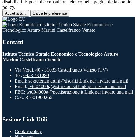
disabilitati. È possibile consultare l'elenco nella pagina della cookie
policy.
Accetta tutti
Salva le preferenze
Istituto Tecnico Statale Economico e
Tecnologico Arturo Martini Castelfranco Veneto
Contatti
Istituto Tecnico Statale Economico e Tecnologico Arturo
Martini Castelfranco Veneto
Via Verdi, 40 - 31033 Castelfranco Veneto (TV)
Tel:
0423 491080
Email:
segreteriamartini@tiscali.it
Link per inviare una mail
Email:
tvtd04000g@istruzione.it
Link per inviare una mail
PEC:
tvtd04000g@pec.istruzione.it
Link per inviare una mail
C.F.: 81001990266
Sezione Link Utili
Cookie policy
Note legali