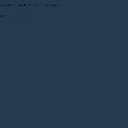
o indicato con le istruzioni necessarie.
ite la
Login Spaggiari