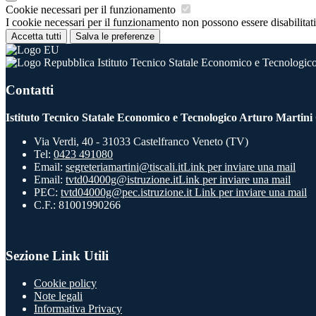
Cookie necessari per il funzionamento
I cookie necessari per il funzionamento non possono essere disabilitati.
Accetta tutti
Salva le preferenze
Istituto Tecnico Statale Economico e Tecnologico
Contatti
Istituto Tecnico Statale Economico e Tecnologico Arturo Martini
Via Verdi, 40 - 31033 Castelfranco Veneto (TV)
Tel:
0423 491080
Email:
segreteriamartini@tiscali.it
Link per inviare una mail
Email:
tvtd04000g@istruzione.it
Link per inviare una mail
PEC:
tvtd04000g@pec.istruzione.it
Link per inviare una mail
C.F.: 81001990266
Sezione Link Utili
Cookie policy
Note legali
Informativa Privacy