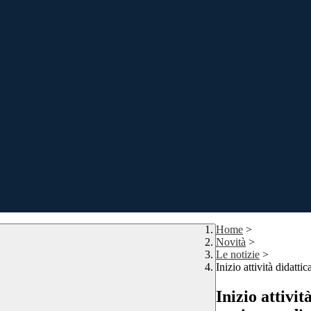
Home
>
Novità
>
Le notizie
>
Inizio attività didatt
Inizio attivi