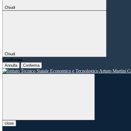
Chiudi
Chiudi
Conferma
Annulla
Conferma
close