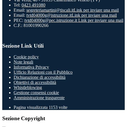
Tel:
0423 491080
Email:
segreteriamartini@tiscali.it
Link per inviare una mail
Email:
tvtd04000g@istruzione.it
Link per inviare una mail
PEC:
tvtd04000g@pec.istruzione.it
Link per inviare una mail
C.F.: 81001990266
Sezione Link Utili
Cookie policy
Note legali
Informativa Privacy
Ufficio Relazioni con il Pubblico
Dichiarazione di accessibilità
Obiettivi di accessibilità
Whistleblowing
Gestione consensi cookie
Amministrazione trasparente
Pagina visualizzata
1153
volte
Sezione Copyright