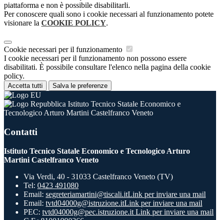
piattaforma e non è possibile disabilitarli.
Per conoscere quali sono i cookie necessari al funzionamento potete
visionare la
COOKIE POLICY
.
Cookie necessari per il funzionamento
I cookie necessari per il funzionamento non possono essere
disabilitati. È possibile consultare l'elenco nella pagina della cookie
policy.
Accetta tutti
Salva le preferenze
Istituto Tecnico Statale Economico e
Tecnologico Arturo Martini Castelfranco Veneto
Contatti
Istituto Tecnico Statale Economico e Tecnologico Arturo
Martini Castelfranco Veneto
Via Verdi, 40 - 31033 Castelfranco Veneto (TV)
Tel:
0423 491080
Email:
segreteriamartini@tiscali.it
Link per inviare una mail
Email:
tvtd04000g@istruzione.it
Link per inviare una mail
PEC:
tvtd04000g@pec.istruzione.it
Link per inviare una mail