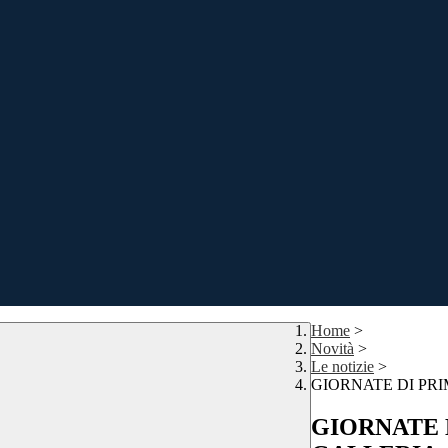
Home
>
Novità
>
Le notizie
>
GIORNATE DI PRI
GIORNATE D