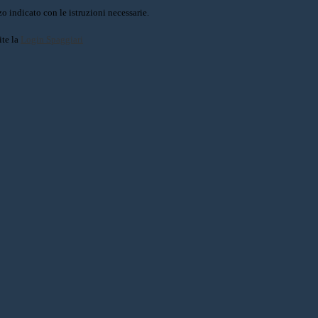
o indicato con le istruzioni necessarie.
ite la
Login Spaggiari