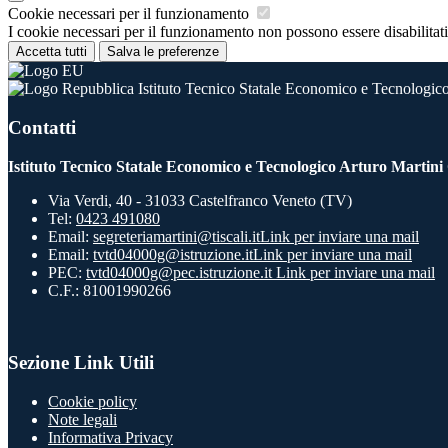
Cookie necessari per il funzionamento
I cookie necessari per il funzionamento non possono essere disabilitati.
Accetta tutti
Salva le preferenze
Istituto Tecnico Statale Economico e Tecnologico
Contatti
Istituto Tecnico Statale Economico e Tecnologico Arturo Martini
Via Verdi, 40 - 31033 Castelfranco Veneto (TV)
Tel:
0423 491080
Email:
segreteriamartini@tiscali.it
Link per inviare una mail
Email:
tvtd04000g@istruzione.it
Link per inviare una mail
PEC:
tvtd04000g@pec.istruzione.it
Link per inviare una mail
C.F.: 81001990266
Sezione Link Utili
Cookie policy
Note legali
Informativa Privacy