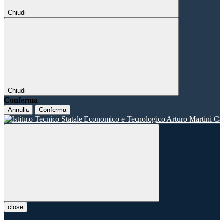
Chiudi
Chiudi
Conferma
Annulla
Conferma
close