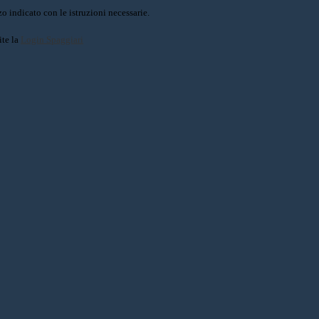
o indicato con le istruzioni necessarie.
ite la
Login Spaggiari