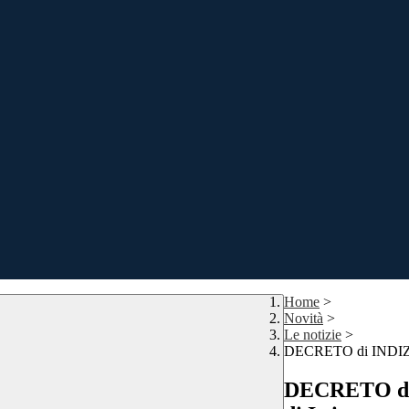
Home
>
Novità
>
Le notizie
>
DECRETO di INDIZIONE
DECRETO di I