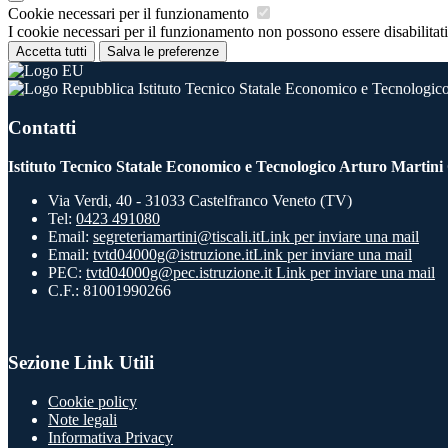
Cookie necessari per il funzionamento
I cookie necessari per il funzionamento non possono essere disabilitati.
Accetta tutti
Salva le preferenze
Istituto Tecnico Statale Economico e Tecnologico
Contatti
Istituto Tecnico Statale Economico e Tecnologico Arturo Martini
Via Verdi, 40 - 31033 Castelfranco Veneto (TV)
Tel:
0423 491080
Email:
segreteriamartini@tiscali.it
Link per inviare una mail
Email:
tvtd04000g@istruzione.it
Link per inviare una mail
PEC:
tvtd04000g@pec.istruzione.it
Link per inviare una mail
C.F.: 81001990266
Sezione Link Utili
Cookie policy
Note legali
Informativa Privacy