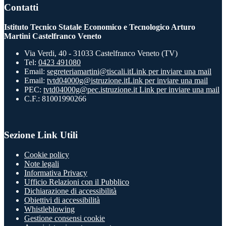
Contatti
Istituto Tecnico Statale Economico e Tecnologico Arturo
Martini Castelfranco Veneto
Via Verdi, 40 - 31033 Castelfranco Veneto (TV)
Tel:
0423 491080
Email:
segreteriamartini@tiscali.it
Link per inviare una mail
Email:
tvtd04000g@istruzione.it
Link per inviare una mail
PEC:
tvtd04000g@pec.istruzione.it
Link per inviare una mail
C.F.: 81001990266
Sezione Link Utili
Cookie policy
Note legali
Informativa Privacy
Ufficio Relazioni con il Pubblico
Dichiarazione di accessibilità
Obiettivi di accessibilità
Whistleblowing
Gestione consensi cookie