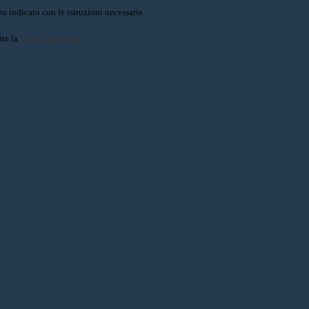
o indicato con le istruzioni necessarie.
ite la
Login Spaggiari