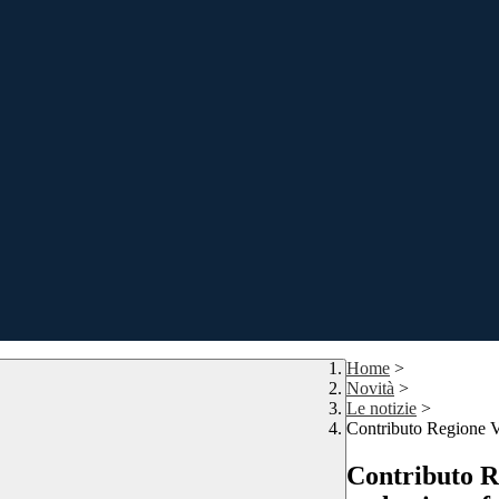
Home
>
Novità
>
Le notizie
>
Contributo Regione 
Contributo 