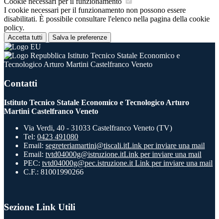
Cookie necessari per il funzionamento
I cookie necessari per il funzionamento non possono essere
disabilitati. È possibile consultare l'elenco nella pagina della cookie
policy.
Accetta tutti
Salva le preferenze
Istituto Tecnico Statale Economico e
Tecnologico Arturo Martini Castelfranco Veneto
Contatti
Istituto Tecnico Statale Economico e Tecnologico Arturo
Martini Castelfranco Veneto
Via Verdi, 40 - 31033 Castelfranco Veneto (TV)
Tel:
0423 491080
Email:
segreteriamartini@tiscali.it
Link per inviare una mail
Email:
tvtd04000g@istruzione.it
Link per inviare una mail
PEC:
tvtd04000g@pec.istruzione.it
Link per inviare una mail
C.F.: 81001990266
Sezione Link Utili