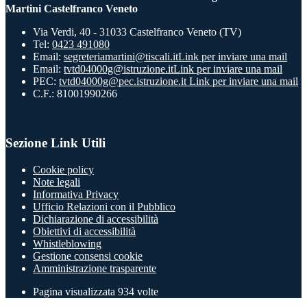
Martini Castelfranco Veneto
Via Verdi, 40 - 31033 Castelfranco Veneto (TV)
Tel:
0423 491080
Email:
segreteriamartini@tiscali.it
Link per inviare una mail
Email:
tvtd04000g@istruzione.it
Link per inviare una mail
PEC:
tvtd04000g@pec.istruzione.it
Link per inviare una mail
C.F.: 81001990266
Sezione Link Utili
Cookie policy
Note legali
Informativa Privacy
Ufficio Relazioni con il Pubblico
Dichiarazione di accessibilità
Obiettivi di accessibilità
Whistleblowing
Gestione consensi cookie
Amministrazione trasparente
Pagina visualizzata
934
volte