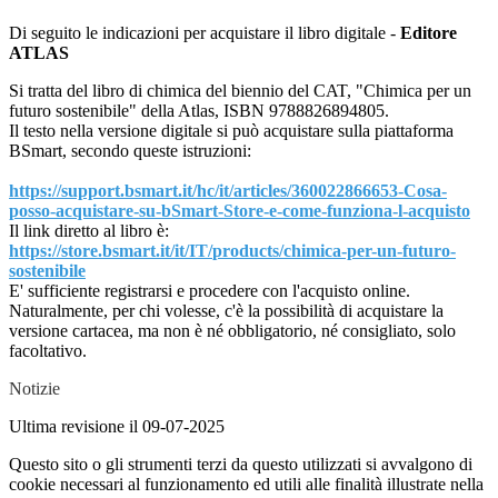
Di seguito le indicazioni per acquistare il libro digitale -
Editore
ATLAS
Si tratta del libro di chimica del biennio del CAT, "Chimica per un
futuro sostenibile" della Atlas, ISBN 9788826894805.
Il testo nella versione digitale si può acquistare sulla piattaforma
BSmart, secondo queste istruzioni:
https://support.bsmart.it/hc/
it/articles/360022866653-Cosa-
posso-acquistare-su-bSmart-
Store-e-come-funziona-l-
acquisto
Il link diretto al libro è:
https://store.bsmart.it/it/IT/
products/chimica-per-un-
futuro-
sostenibile
E' sufficiente registrarsi e procedere con l'acquisto online.
Naturalmente, per chi volesse, c'è la possibilità di acquistare la
versione cartacea, ma non è né obbligatorio, né consigliato, solo
facoltativo.
Notizie
Ultima revisione il 09-07-2025
Questo sito o gli strumenti terzi da questo utilizzati si avvalgono di
cookie necessari al funzionamento ed utili alle finalità illustrate nella