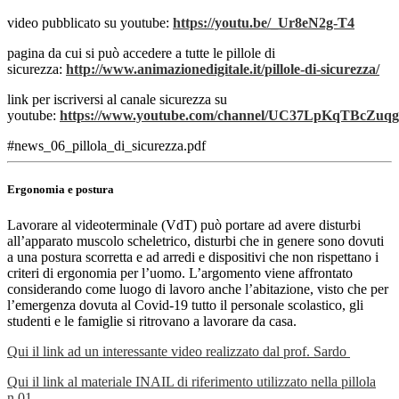
video pubblicato su youtube:
https://youtu.be/_Ur8eN2g-T4
pagina da cui si può accedere a tutte le pillole di
sicurezza:
http://www.animazionedigitale.it/pillole-di-sicurezza/
link per iscriversi al canale sicurezza su
youtube:
https://www.youtube.com/channel/UC37LpKqTBcZu
#news_06_pillola_di_sicurezza.pdf
Ergonomia e postura
Lavorare al videoterminale (VdT) può portare ad avere disturbi
all’apparato muscolo scheletrico, disturbi che in genere sono dovuti
a una postura scorretta e ad arredi e dispositivi che non rispettano i
criteri di ergonomia per l’uomo. L’argomento viene affrontato
considerando come luogo di lavoro anche l’abitazione, visto che per
l’emergenza dovuta al Covid-19 tutto il personale scolastico, gli
studenti e le famiglie si ritrovano a lavorare da casa.
Qui il link ad un interessante video realizzato dal prof. Sardo
Qui il link al materiale INAIL di riferimento utilizzato nella pillola
n.01